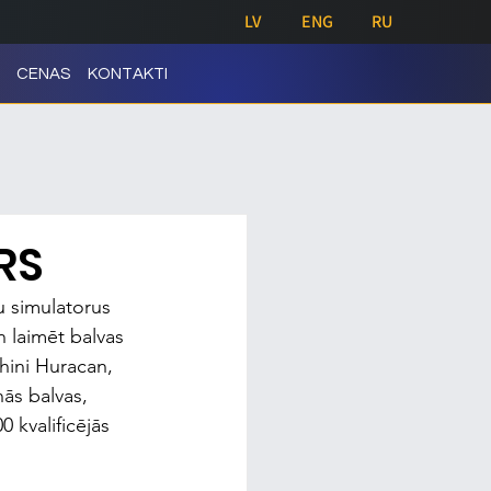
LV
ENG
RU
CENAS
KONTAKTI
RS
 simulatorus 
n laimēt balvas 
hini Huracan, 
ās balvas, 
 kvalificējās 