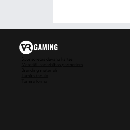
Sponsorētās dāvanu kartes
Materiāli sadarbības partneriem
Branding materiāli
Turnīra tabula
MINECRAFT virtuālajā
Turnīra forma
realitātē!