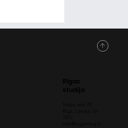
irtuālā realitāte
Rīgas
veido autosacīkšu
studija
ulatorus
Stabu iela 20
Rīga, Latvija, LV-
1011
info@vrgaming.lv