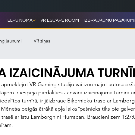
TELPU NOMA
VR ESCAPE ROOM
IZBRAUKUMU PASĀKUMI
ng jaunumi
VR ziņas
 IZAICINĀJUMA TURNĪ
 apmeklējot VR Gaming studiju vai iznomājot autosacīkšu
jiem ir iespēja piedalīties Janvāra izaicinājuma turnīrā u
dalītos turnīrā, ir jāizbrauc Biķernieku trase ar Lamborg
Mēneša beigās ātrākā apļa laika īpašnieks tiks pie galven
trasē ar īstu Lamborghini Hurracan. Braucieni zem 1:27:00
īram.