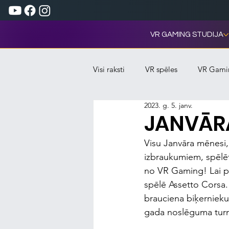
VR GAMING STUDIJA
Visi raksti
VR spēles
VR Gami
2023. g. 5. janv.
JANVĀRA
Visu Janvāra mēnesi,
izbraukumiem, spēlētā
no VR Gaming! Lai pie
spēlē Assetto Corsa. 
brauciena biķernieku 
gada noslēguma turn