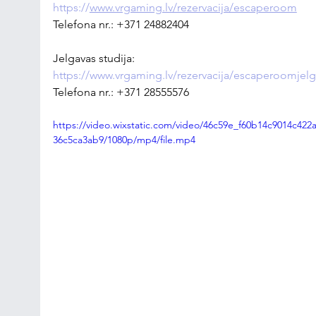
https://
www.vrgaming.lv/rezervacija/escaperoom
Telefona nr.: +371 24882404
Jelgavas studija: 
https://www.vrgaming.lv/rezervacija/escaperoomjel
Telefona nr.: +371 28555576
https://video.wixstatic.com/video/46c59e_f60b14c9014c422
36c5ca3ab9/1080p/mp4/file.mp4