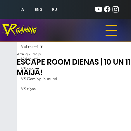
LV
ENG
RU
Visi raksti
2024. g. 6. maijs
Visi raksti
ESCAPE ROOM DIENAS | 10 UN 11
VR spēles
MAIJĀ!
VR Gaming jaunumi
VR ziņas