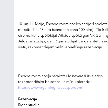
10. un 11. Maijā, Escape room spēles sesija 4 spēlētā
maksās tikai 48 eiro (standarta cena 100 eiro)! Tie ir ti
eiro no katra spēlētāja! Atlaide spēkā gan VR Gamin
Jelgavas studijā, gan Rīgas studijā! Lai garantētu sav
vietu, rekomendējam veikt iepriekšēju rezervāciju!
Escape room spēļu saraksts (Ja nevarēsi izvēlēties, 
rekomendēsim balsoties uz mūsu pieredzi): 
https://www.vrgaming.lv/escaperoom
Rezervācija
Rīgas studija: 