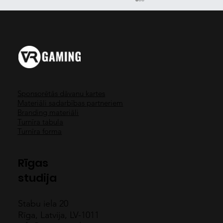
Sponsorētās dāvanu kartes
Materiāli sadarbības partneriem
Beat Saber - Laimē PS4 Pro + VR
Branding materiāli
Turnīra tabula
Turnīra forma
Rīgas
studija
Stabu iela 20
Rīga, Latvija, LV-1011