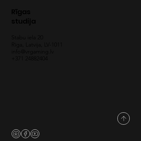
Rīgas
studija
Stabu iela 20
Rīga, Latvija, LV-1011
info@vrgaming.lv
+371 24882404