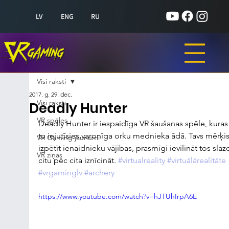
LV
ENG
RU
Visi raksti
2017. g. 29. dec.
Visi raksti
Deadly Hunter
VR spēles
Deadly Hunter ir iespaidīga VR šaušanas spēle, kuras 
tu iejutīsies varonīga orku mednieka ādā. Tavs mērķis 
VR Gaming jaunumi
izpētīt ienaidnieku vājības, prasmīgi ievilināt tos slaz
VR ziņas
citu pēc cita iznīcināt. 
#virtualreality
#virtuālārealitāte
#vrgaminglv
#archery
https://www.youtube.com/watch?v=hJTUhIrpA6E