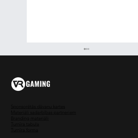
Sponsorētās dāvanu kartes
Materiāli sadarbības partneriem
Beat Saber - Laimē PS4 Pro + VR
Branding materiāli
Turnīra tabula
Turnīra forma