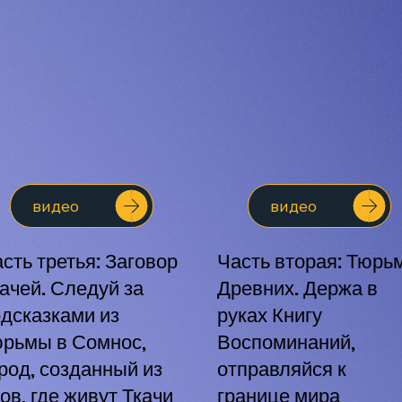
видео
видео
сть третья: Заговор
Часть вторая: Тюрь
ачей. Следуй за
Древних. Держа в
дсказками из
руках Книгу
юрьмы в Сомнос,
Воспоминаний,
род, созданный из
отправляйся к
ов, где живут Ткачи
границе мира