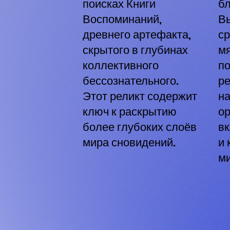
поисках Книги
б
Воспоминаний,
Вы
древнего артефакта,
с
скрытого в глубинах
м
коллективного
п
бессознательного.
ре
Этот реликт содержит
н
ключ к раскрытию
ор
более глубоких слоёв
в
мира сновидений.
и
ми