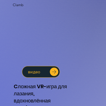
Clamb
видео
Cложная VR-игра для
лазания,
вдохновлённая