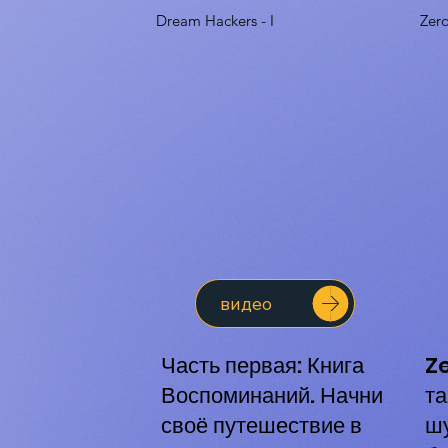
Dream Hackers - I
Zer
видео
Часть первая: Книга
Z
Воспоминаний. Начни
та
своё путешествие в
шу