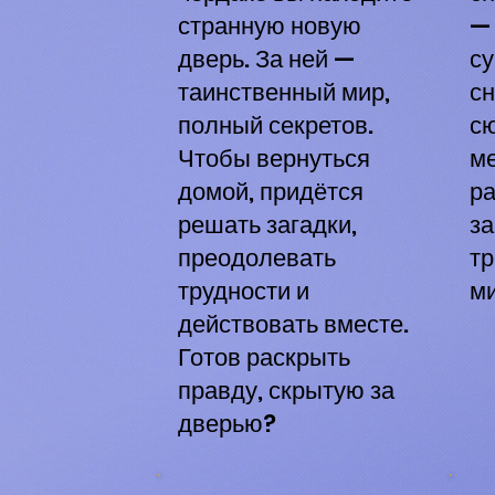
странную новую
—
дверь. За ней —
с
таинственный мир,
сн
полный секретов.
с
Чтобы вернуться
м
домой, придётся
ра
решать загадки,
за
преодолевать
т
трудности и
ми
действовать вместе.
Готов раскрыть
правду, скрытую за
дверью?