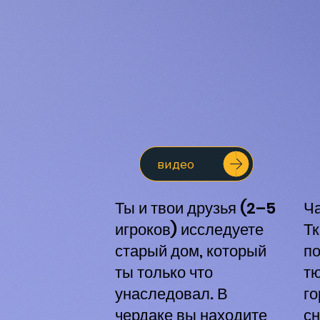
видео
Ты и твои друзья (2–5
Ча
игроков) исследуете
Тк
старый дом, который
по
ты только что
т
унаследовал. В
го
чердаке вы находите
сн