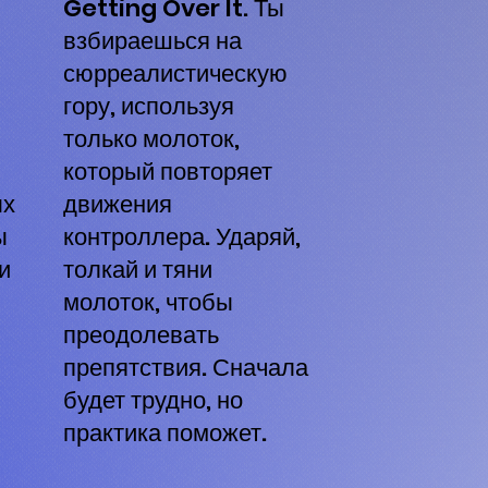
Getting Over It. Ты
взбираешься на
сюрреалистическую
гору, используя
только молоток,
который повторяет
ых
движения
ы
контроллера. Ударяй,
и
толкай и тяни
молоток, чтобы
преодолевать
препятствия. Сначала
будет трудно, но
практика поможет.