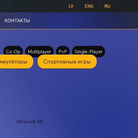
LV
ENG
RU
КОНТАКТЫ
Co-Op
Multiplayer
PvP
Single-Player
имуляторы
Спортивные игры
Minecraft VR