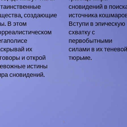
 таинственные
сновидений в поиск
ущества, создающие
источника кошмаров
ы. В этом
Вступи в эпическую
юрреалистическом
схватку с
егаполисе
первобытными
скрывай их
силами в их тенево
говоры и открой
тюрьме.
ревожные истины
ра сновидений.