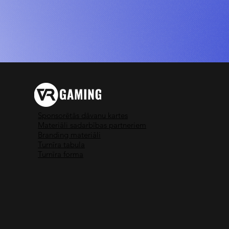
Sponsorētās dāvanu kartes
Materiāli sadarbības partneriem
Branding materiāli
Turnīra tabula
Turnīra forma