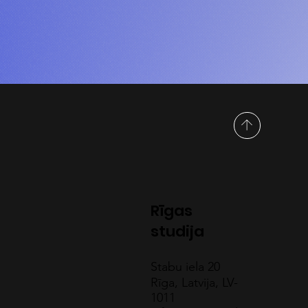
Rīgas
studija
Stabu iela 20
Rīga, Latvija, LV-
1011