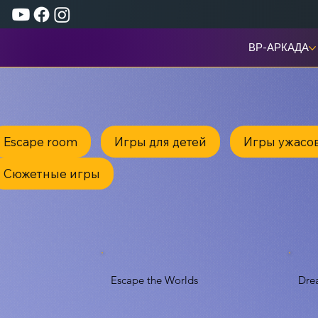
ВР-АРКАДА
Escape room
Игры для детей
Игры ужасо
Сюжетные игры
Escape the Worlds
Drea