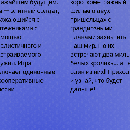
лижайшем будущем.
короткометражный
 — элитный солдат,
фильм о двух
ражающийся с
пришельцах с
ятежниками с
грандиозными
омощью
планами захватить
алистичного и
наш мир. Но их
астраиваемого
встречают два мил
ужия. Игра
белых кролика… и т
ключает одиночные
один из них! Приход
 кооперативные
и узнай, что будет
ссии.
дальше!