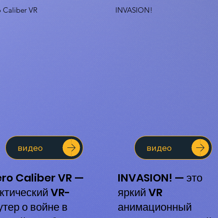
o Caliber VR
INVASION!
видео
видео
ero Caliber VR —
INVASION! — это
ктический VR-
яркий VR
тер о войне в
анимационный