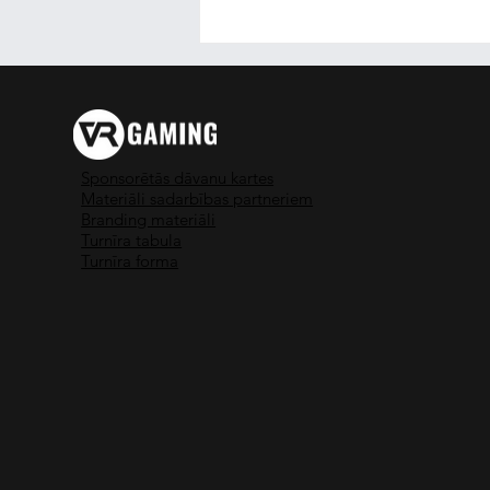
Sponsorētās dāvanu kartes
Materiāli sadarbības partneriem
Branding materiāli
Turnīra tabula
ESCAPE ROOM DIENAS | 10
Turnīra forma
UN 11 MAIJĀ!