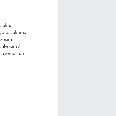
laukā, 
nge pasākumā! 
izēsim 
balvosim 3 
c ciemos un 