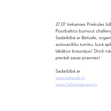
27.07 tiekamies Priekules lid
Poorbaltics burnout challe
Sadarbībā ar Betsafe, organ
autosacīkšu turnīru, kurā ap
labākos braucējus! Droši nā
pierādi savas prasmes!
Sadarbībā ar
www.betsafe.lv
www.lieliskadavana.lv