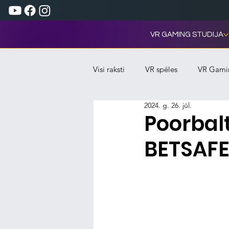
VR GAMING STUDIJA
Visi raksti
VR spēles
VR Gami
2024. g. 26. jūl.
Poorbalt
BETSAFE 