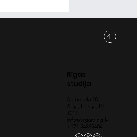
Gaming salons
Rīgas
studija
Stabu iela 20
Rīga, Latvija, LV-
1011
info@vrgaming.lv
+371 24882404