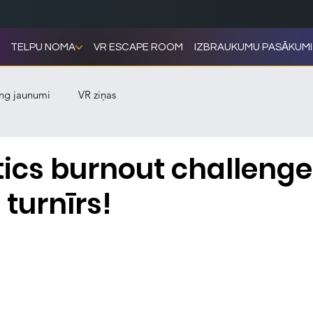
TELPU NOMA
VR ESCAPE ROOM
IZBRAUKUMU PASĀKUMI
ng jaunumi
VR ziņas
ics burnout challenge
turnīrs!