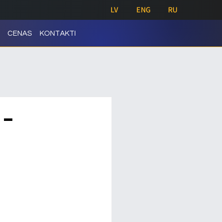
LV
ENG
RU
CENAS
KONTAKTI
 -