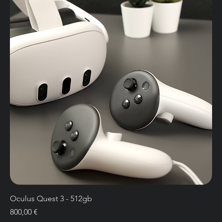
Oculus Quest 3 - 512gb
Cena
800,00 €