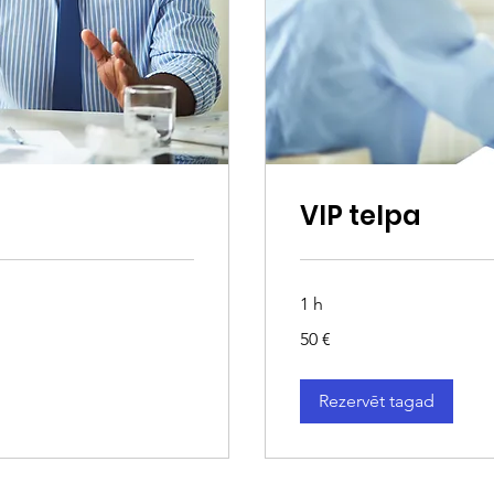
VIP telpa
1 h
50
50 €
eiro
Rezervēt tagad