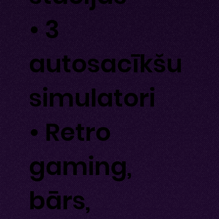
• 3
autosacīkšu
simulatori
• Retro
gaming,
bārs,