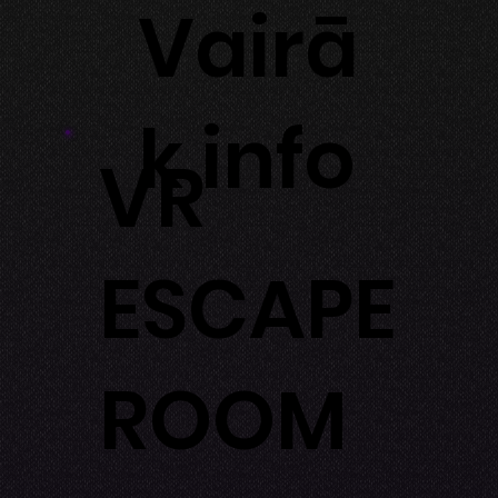
Vairā
k info
VR
ESCAPE
ROOM