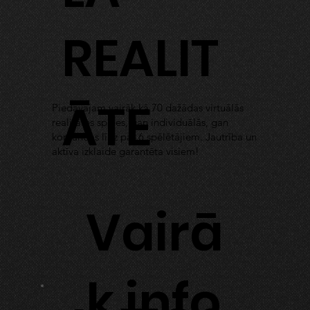
REALIT
ĀTE
Piedāvājam vairāk kā 70 dažādas virtuālās
realitātes spēles, gan individuālās, gan
komandas līdz pat 6 spēlētājiem. Jautrība un
aktīva izklaide garantēta visiem!
Vairā
k info