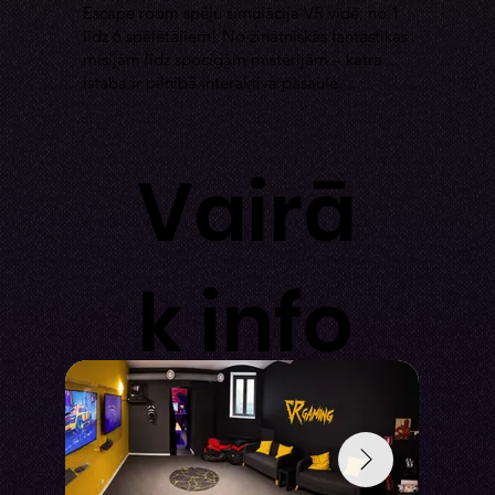
Escape room spēļu simulācija VR vidē, no 1
līdz 6 spēlētājiem! No zinātniskās fantastikas
misijām līdz spocīgām mistērijām – katra
istaba ir pilnībā interaktīva pasaule.
Vairā
k info