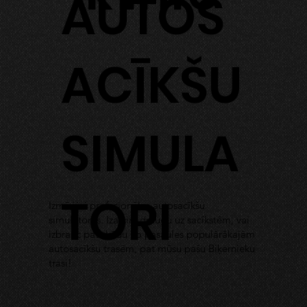
AUTOS
ACĪKŠU
SIMULA
TORI
Izmēģini profesionālus autosacīkšu
simulatorus. Izaicini draugu uz sacīkstēm, vai
izbrauc pats kādu no pasaules populārākajām
autosacīkšu trasēm, pat mūsu pašu Biķernieku
trasi!