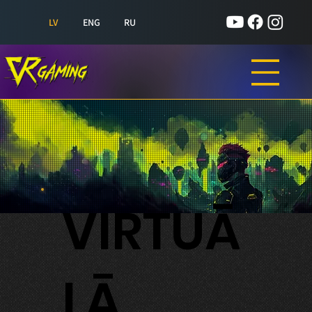
LV
ENG
RU
VIRTUĀ
LĀ