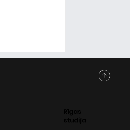
irtuālā realitāte
Rīgas
veido autosacīkšu
studija
ulatorus