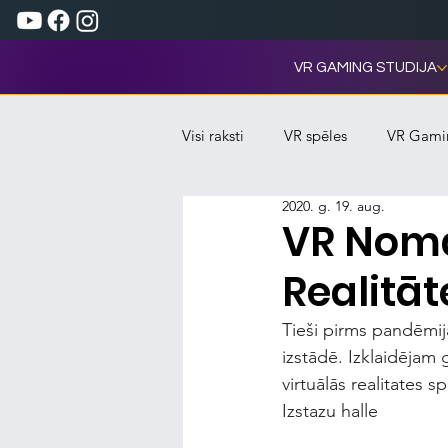
VR GAMING STUDIJA
Visi raksti
VR spēles
VR Gami
2020. g. 19. aug.
VR Noma
Realitāt
Tieši pirms pandēmij
izstādē. Izklaidēja
virtuālās realitates s
Izstazu halle