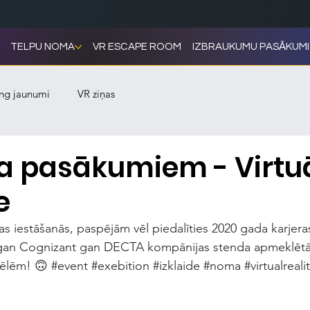
TELPU NOMA
VR ESCAPE ROOM
IZBRAUKUMU PASĀKUMI
ng jaunumi
VR ziņas
 pasākumiem - Virtu
e
as iestāšanās, paspējām vēl piedalīties 2020 gada karjera
m gan Cognizant gan DECTA kompānijas stenda apmeklētā
pēlēm! 🙃 
#event
#exebition
#izklaide
#noma
#virtualreali