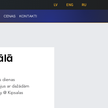
LV
ENG
RU
CENAS
KONTAKTI
ālā
s dienas 
jus ar dažādām 
ty
 @ Kipsalas 