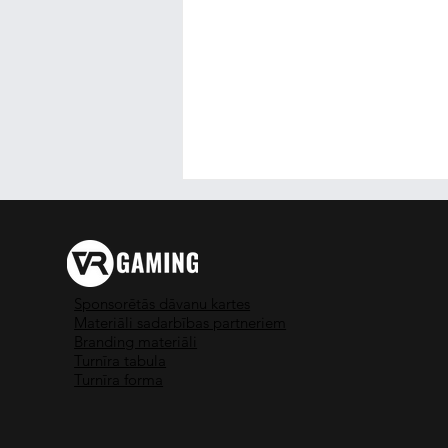
Sponsorētās dāvanu kartes
Materiāli sadarbības partneriem
Branding materiāli
Turnīra tabula
MINECRAFT virtuālajā
Turnīra forma
realitātē!