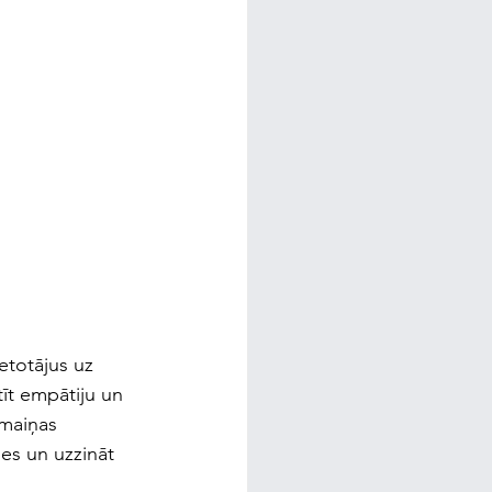
etotājus uz 
tīt empātiju un 
pmaiņas 
es un uzzināt 