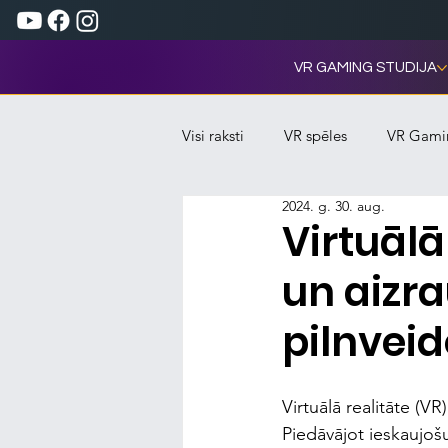
VR GAMING STUDIJA
Visi raksti
VR spēles
VR Gami
2024. g. 30. aug.
Virtuālā
un aizra
pilnvei
Virtuālā realitāte (VR
Piedāvājot ieskaujošu 