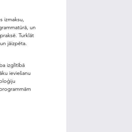
us izmaksu, 
ogrammatūrā, un 
raksē. Turklāt 
un jāizpēta.
a izglītībā 
āku ieviešanu 
oloģiju 
bu programmām 