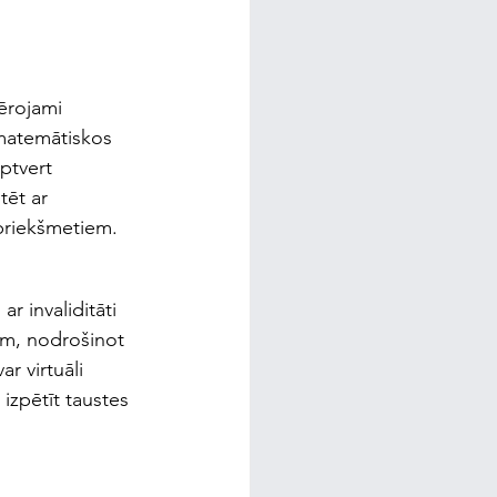
ērojami 
 matemātiskos 
ptvert 
tēt ar 
 priekšmetiem.
r invaliditāti 
ām, nodrošinot 
r virtuāli 
izpētīt taustes 