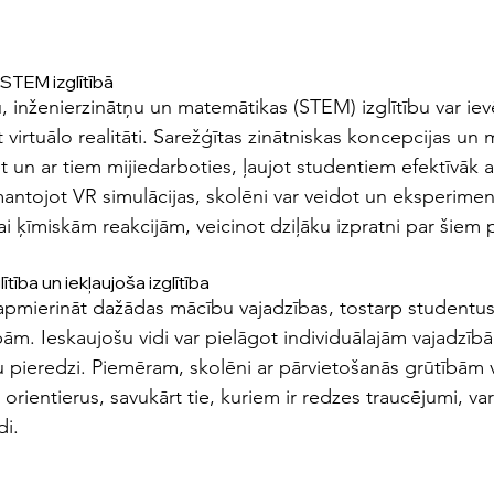
STEM izglītībā
, inženierzinātņu un matemātikas (STEM) izglītību var iev
 virtuālo realitāti. Sarežģītas zinātniskas koncepcijas un
t un ar tiem mijiedarboties, ļaujot studentiem efektīvāk a
mantojot VR simulācijas, skolēni var veidot un eksperimen
i ķīmiskām reakcijām, veicinot dziļāku izpratni par šiem
ītība un iekļaujoša izglītība
r apmierināt dažādas mācību vajadzības, tostarp studentus a
bām. Ieskaujošu vidi var pielāgot individuālajām vajadzīb
pieredzi. Piemēram, skolēni ar pārvietošanās grūtībām va
orientierus, savukārt tie, kuriem ir redzes traucējumi, var 
di.