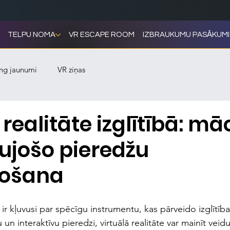
TELPU NOMA
VR ESCAPE ROOM
IZBRAUKUMU PASĀKUMI
ng jaunumi
VR ziņas
 realitāte izglītībā: mā
ujošo pieredžu
došana
) ir kļuvusi par spēcīgu instrumentu, kas pārveido izglītība
un interaktīvu pieredzi, virtuālā realitāte var mainīt veidu