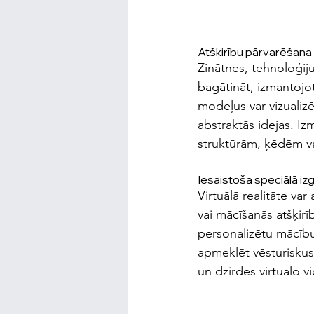
Atšķirību pārvarēšana 
Zinātnes, tehnoloģiju
bagātināt, izmantojot
modeļus var vizualizē
abstraktās idejas. Iz
struktūrām, ķēdēm va
Iesaistoša speciālā izgl
Virtuālā realitāte va
vai mācīšanās atšķirī
personalizētu mācību 
apmeklēt vēsturiskus 
un dzirdes virtuālo vi