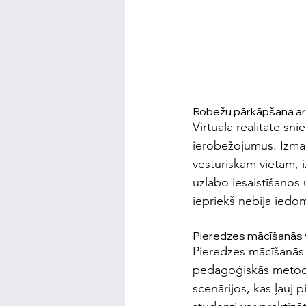
Robežu pārkāpšana ar
Virtuālā realitāte sn
ierobežojumus. Izman
vēsturiskām vietām, i
uzlabo iesaistīšanos 
iepriekš nebija iedo
Pieredzes mācīšanās 
Pieredzes mācīšanās ir
pedagoģiskās metodes 
scenārijos, kas ļauj 