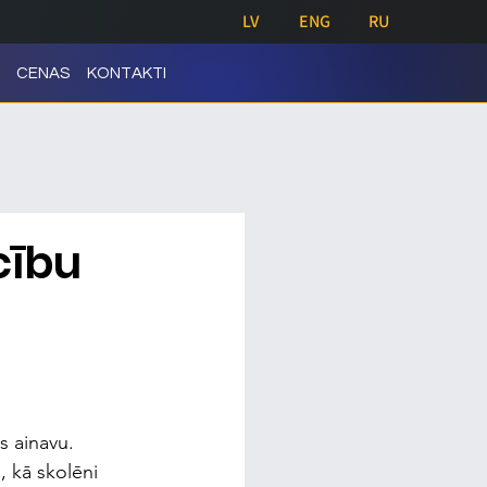
LV
ENG
RU
CENAS
KONTAKTI
cību
s ainavu. 
, kā skolēni 