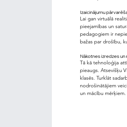
Izaicinājumu pārvarēš
Lai gan virtuālā real
pieejamības un satur
pedagogiem ir nepiec
bažas par drošību, ku
Nākotnes izredzes un
Tā kā tehnoloģija att
pieaugs. Atsevišķu V
klasēs. Turklāt sada
nodrošinātājiem veic
un mācību mērķiem.