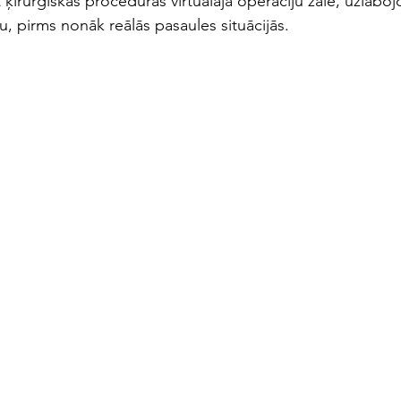
t ķirurģiskas procedūras virtuālajā operāciju zālē, uzlaboj
, pirms nonāk reālās pasaules situācijās.