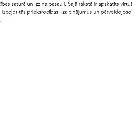
ības saturā un izzina pasauli. Šajā rakstā ir apskatīts virtuā
ā, izceļot tās priekšrocības, izaicinājumus un pārveidojošo
.