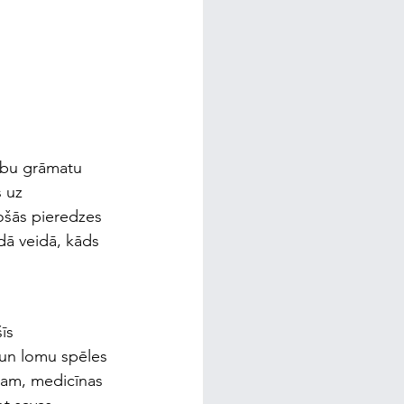
cību grāmatu 
 uz 
jošās pieredzes 
dā veidā, kāds 
īs 
 un lomu spēles 
ēram, medicīnas 