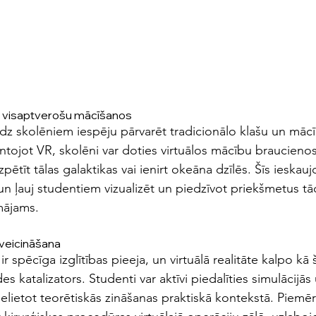
 visaptverošu mācīšanos
iedz skolēniem iespēju pārvarēt tradicionālo klašu un mā
tojot VR, skolēni var doties virtuālos mācību braucienos
zpētīt tālas galaktikas vai ienirt okeāna dzīlēs. Šīs ieskau
un ļauj studentiem vizualizēt un piedzīvot priekšmetus tā
mājams.
veicināšana
 spēcīga izglītības pieeja, un virtuālā realitāte kalpo kā š
katalizators. Studenti var aktīvi piedalīties simulācijās
pielietot teorētiskās zināšanas praktiskā kontekstā. Piem