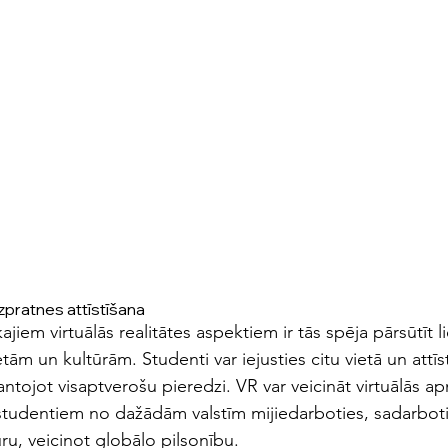
izpratnes attīstīšana
jiem virtuālās realitātes aspektiem ir tās spēja pārsūtīt li
tām un kultūrām. Studenti var iejusties citu vietā un attīs
mantojot visaptverošu pieredzi. VR var veicināt virtuālās a
tudentiem no dažādām valstīm mijiedarboties, sadarboti
ru, veicinot globālo pilsonību.