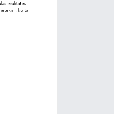
lās realitātes 
 ietekmi, ko tā 