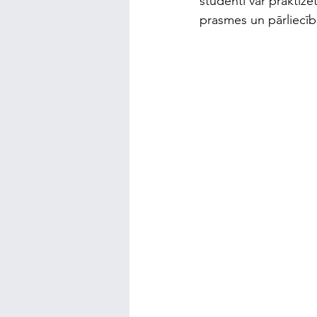
studenti var praktizē
prasmes un pārliecību