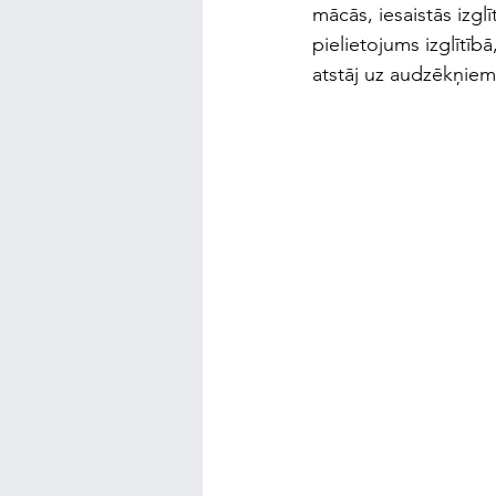
mācās, iesaistās izglīt
pielietojums izglītīb
atstāj uz audzēkņiem