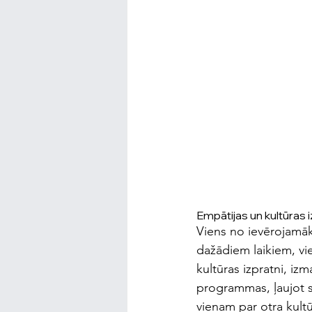
Empātijas un kultūras 
Viens no ievērojamāka
dažādiem laikiem, vie
kultūras izpratni, iz
programmas, ļaujot s
vienam par otra kultū