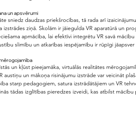
ana un apsvērumi
itāte sniedz daudzas priekšrocības, tā rada arī izaicinājum
a izstrādes ziņā. Skolām ir jāiegulda VR aparatūrā un pr
iešama apmācība, lai efektīvi integrētu VR savā mācību p
stību slimību un atkarības iespējamību ir rūpīgi jāapsver 
 mērogojamība
īstās un kļūst pieejamāka, virtuālās realitātes mērogojamīb
R austiņu un mākoņa risinājumu izstrāde var veicināt plaš
rbība starp pedagogiem, satura izstrādātājiem un VR tehn
inās tādas izglītības pieredzes izveidi, kas atbilst mācī