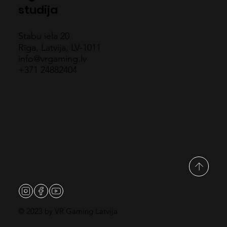
studija
Stabu iela 20
Rīga, Latvija, LV-1011
info@vrgaming.lv
+371 24882404
© 2023 by VR Gaming Latvija