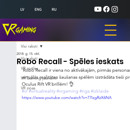
LV
ENG
RU
Visi raksti
2018. g. 15. okt.
Visi raksti
Robo Recall - Spēles ieskats
VR spēles
 Robo Recall ir viena no aktīvākajām, pirmās personas 
virtuālās realitātes šaušanas spēlēm izstrādāta tieši pr
VR Gaming jaunumi
Oculus Rift VR brillēm! 👌
VR ziņas
#vr
#virtualreality
#vrgaming
#riga
#izklaide
https://www.youtube.com/watch?v=77IzgRzX6NA