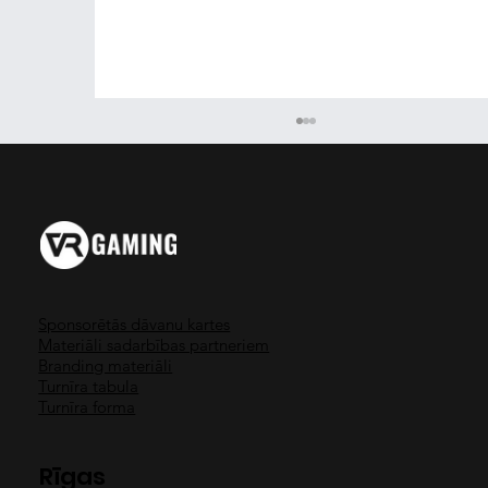
Sponsorētās dāvanu kartes
Materiāli sadarbības partneriem
Beat Saber - Laimē PS4 Pro + VR
Branding materiāli
Turnīra tabula
Turnīra forma
Rīgas