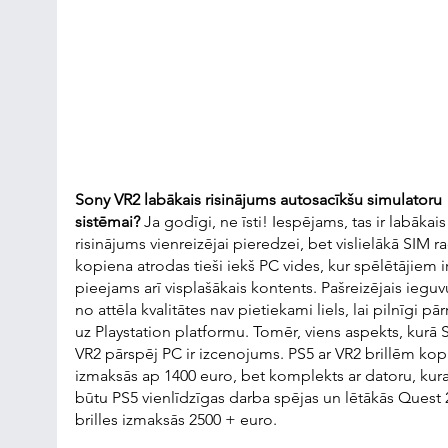
Sony VR2 labākais risinājums autosacīkšu simulatoru 
sistēmai?
 Ja godīgi, ne īsti! Iespējams, tas ir labākais
risinājums vienreizējai pieredzei, bet vislielākā SIM r
kopiena atrodas tieši iekš PC vides, kur spēlētājiem ir
pieejams arī visplašākais kontents. Pašreizējais iegu
no attēla kvalitātes nav pietiekami liels, lai pilnīgi pār
uz Playstation platformu. Tomēr, viens aspekts, kurā 
VR2 pārspēj PC ir izcenojums. PS5 ar VR2 brillēm kop
izmaksās ap 1400 euro, bet komplekts ar datoru, kur
būtu PS5 vienlīdzīgas darba spējas un lētākās Quest 
brilles izmaksās 2500 + euro.