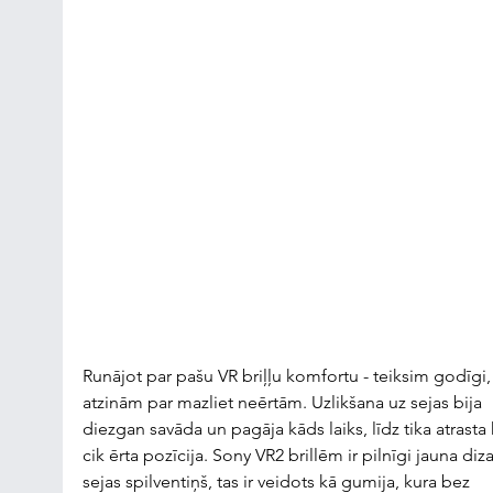
Runājot par pašu VR briļļu komfortu - teiksim godīgi,
atzinām par mazliet neērtām. Uzlikšana uz sejas bija 
diezgan savāda un pagāja kāds laiks, līdz tika atrasta 
cik ērta pozīcija. Sony VR2 brillēm ir pilnīgi jauna diza
sejas spilventiņš, tas ir veidots kā gumija, kura bez 