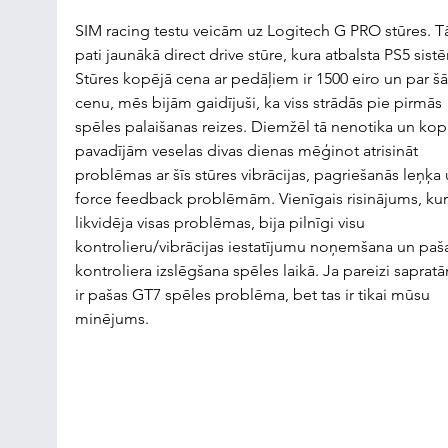
SIM racing testu veicām uz Logitech G PRO stūres. Tā 
pati jaunākā direct drive stūre, kura atbalsta PS5 sist
Stūres kopējā cena ar pedāļiem ir 1500 eiro un par š
cenu, mēs bijām gaidījuši, ka viss strādās pie pirmās 
spēles palaišanas reizes. Diemžēl tā nenotika un kop
pavadījām veselas divas dienas mēģinot atrisināt 
problēmas ar šīs stūres vibrācijas, pagriešanās leņķa 
force feedback problēmām. Vienīgais risinājums, kur
likvidēja visas problēmas, bija pilnīgi visu 
kontrolieru/vibrācijas iestatījumu noņemšana un paš
kontroliera izslēgšana spēles laikā. Ja pareizi sapratā
ir pašas GT7 spēles problēma, bet tas ir tikai mūsu 
minējums. 