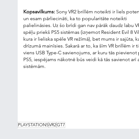
Kopsavilkums: 
Sony VR2 brillēm noteikti ir liels poten
un esam pārliecināti, ka to popularitāte noteikti 
palielināsies. Uz šo brīdi gan nav pārāk daudz labu V
spēļu priekš PS5 sistēmas (izņemot Resident Evil 8 Vil
kura ir lieliska spēle VR režīmā), bet mums ir sajūta, ka
drīzumā mainīsies. Sakarā ar to, ka šīm VR brillēm ir ti
viens USB Type-C savienojums, ar kuru tās pievienot 
PS5, iespējams nākotnē būs veidi kā tās savienot arī 
sistēmām.
PLAYSTATION5
VR2
GT7