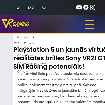
LV
ENG
RU
Visi raksti
2023. g. 30. marts
Visi raksti
Playstation 5 un jaunās virtu
VR spēles
realitātes brilles Sony VR2! G
VR Gaming jaunumi
SIM Racing potenciāls!
VR ziņas
Ņemot vērā lielo pozitīvo atsauksmju daudzumu, ko i
saņēmušas jaunās playstation VR2 virtuālās realitātes 
brilles, nolēmām tās izmēģināt arī paši. Sākumā 
mēģinājām PS5 sistēmu ar jaunajām brillēm iegūt cau
sadarbības piedāvājumu, bet diemžēl šis process 
paņemtu daudz ilgāku laiku, tāpēc nolēmām tehniku