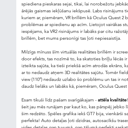
spiediena pieskaras sejai, tikai, lai norobežotu jebkā
ārējās gaismas iekļūšanu iekšpusē. Labs risinājums ti
kuriem ar, piemēram, VR brillēm kā Oculus Quest 2 bi
problēmas ar spiedienu ap acīm. Lietojot vairākas st
iespējams, ka VR2 risinājums ir labāks par citu ražotāj
brillēm, bet mums personīgi tas ļoti nepiesaistīja.
Milzīgs mīnuss šīm virtuālās realitātes brillēm ir scree
door efekts, tas nozīmē to, ka skatoties briļļu lēcās ir
izteikta sajūta, ka tieši priekšā acīm atrodās ekrāns, ka
ar to nedaudz atņem 3D realitātes sajūtu. Tomēr field
view (110°) nedaudz uzlabo šo problēmu un tas ir note
daudz lielāks un labāks kā, piemēram, Oculus Quest 
Esam tikuši līdz pašam svarīgākajam - 
attēla kvalitāte
šeit jau mēs runājam par kaut ko, kas pārspēj jebko l
šim redzēto. Spēles grafika iekš GT7 bija, vienkārši sa
perfekta! Auto detaļas ļoti dzidras, autosacīkšu trase
vides detaļas gan tuvumā, gan tālumā perfekti saska