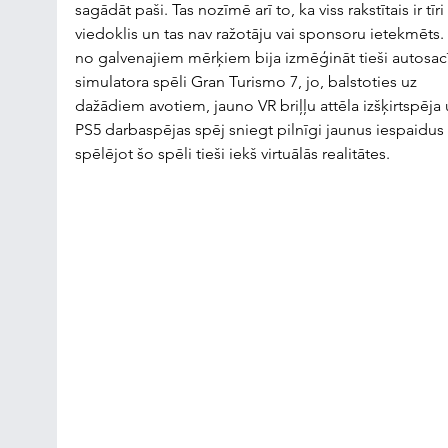
sagādāt paši. Tas nozīmē arī to, ka viss rakstītais ir tīr
viedoklis un tas nav ražotāju vai sponsoru ietekmēts.
no galvenajiem mērķiem bija izmēģināt tieši autosac
simulatora spēli Gran Turismo 7, jo, balstoties uz 
dažādiem avotiem, jauno VR briļļu attēla izšķirtspēja 
PS5 darbaspējas spēj sniegt pilnīgi jaunus iespaidus 
spēlējot šo spēli tieši iekš virtuālās realitātes.