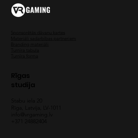
25 eiro par visu dienu!
Sponsorētās dāvanu kartes
Materiāli sadarbības partneriem
Branding materiāli
Turnīra tabula
Turnīra forma
Rīgas
studija
Stabu iela 20
Rīga, Latvija, LV-1011
info@vrgaming.lv
+371 24882404