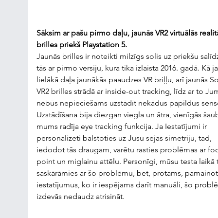
Sāksim ar pašu pirmo daļu, jaunās VR2 virtuālās realit
brilles priekš Playstation 5.
Jaunās brilles ir noteikti milzīgs solis uz priekšu salīd
tās ar pirmo versiju, kura tika izlaista 2016. gadā. Kā ja
lielākā daļa jaunākās paaudzes VR briļļu, arī jaunās S
VR2 brilles strādā ar inside-out tracking, līdz ar to Ju
nebūs nepieciešams uzstādīt nekādus papildus senso
Uzstādīšana bija diezgan viegla un ātra, vienīgās šau
mums radīja eye tracking funkcija. Ja Iestatījumi ir 
personalizēti balstoties uz Jūsu sejas simetriju, tad, 
iedodot tās draugam, varētu rasties problēmas ar foc
point un miglainu attēlu. Personīgi, mūsu testa laikā t
saskārāmies ar šo problēmu, bet, protams, pamainot
iestatījumus, ko ir iespējams darīt manuāli, šo probl
izdevās nedaudz atrisināt.