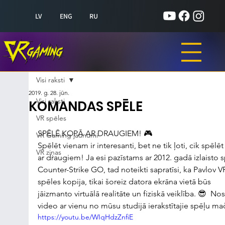
LV
ENG
RU
Visi raksti
2019. g. 28. jūn.
Visi raksti
KOMANDAS SPĒLE
VR spēles
SPĒLĒ KOPĀ AR DRAUGIEM! 🎮
VR Gaming jaunumi
Spēlēt vienam ir interesanti, bet ne tik ļoti, cik spēlē
VR ziņas
ar draugiem! Ja esi pazīstams ar 2012. gadā izlaisto s
Counter-Strike GO, tad noteikti sapratīsi, ka Pavlov VR 
spēles kopija, tikai šoreiz datora ekrāna vietā būs 
jāizmanto virtuālā realitāte un fiziskā veiklība. 😎  Nos
video ar vienu no mūsu studijā ierakstītajie spēļu ma
https://youtu.be/WIqHdzZnfiE