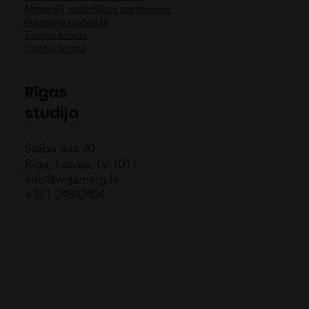
Materiāli sadarbības partneriem
Branding materiāli
Turnīra tabula
Turnīra forma
Rīgas
studija
Stabu iela 20
Rīga, Latvija, LV-1011
info@vrgaming.lv
+371 24882404